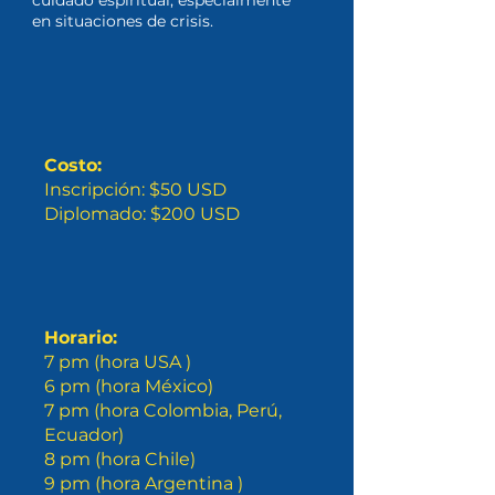
cuidado espiritual, especialmente
en situaciones de crisis.
Costo:
Inscripción: $50 USD
Diplomado: $200 USD
Horario:
7 pm (hora USA )
6 pm (hora México)
7 pm (hora Colombia, Perú,
Ecuador)
8 pm (hora Chile)
9 pm (hora Argentina )