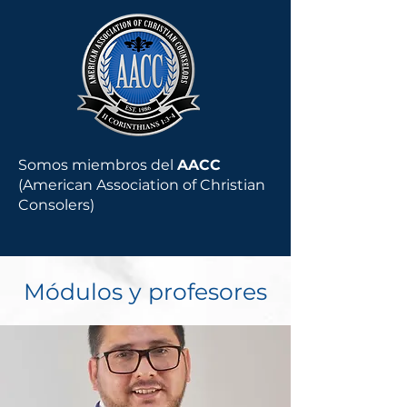
Somos miembros del
AACC
(American Association of Christian
Consolers)
Módulos y profesores