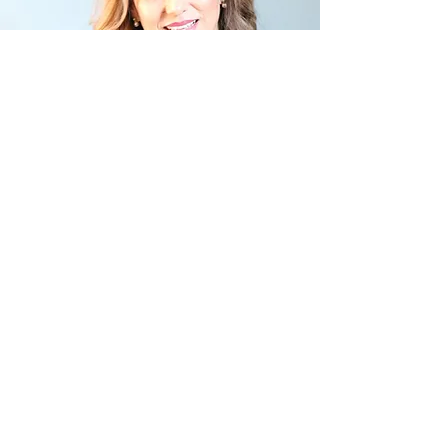
Módulo 3 | Gisella Arias-Olson
Terapia de parejas
y familias
.
Más info